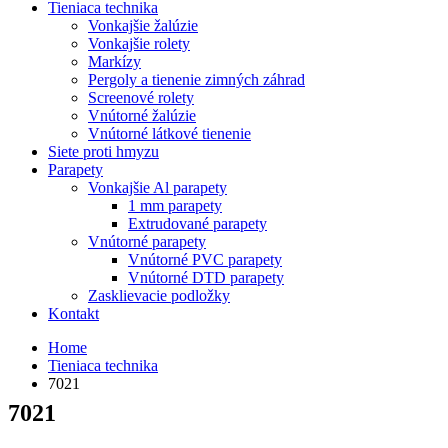
Tieniaca technika
Vonkajšie žalúzie
Vonkajšie rolety
Markízy
Pergoly a tienenie zimných záhrad
Screenové rolety
Vnútorné žalúzie
Vnútorné látkové tienenie
Siete proti hmyzu
Parapety
Vonkajšie Al parapety
1 mm parapety
Extrudované parapety
Vnútorné parapety
Vnútorné PVC parapety
Vnútorné DTD parapety
Zasklievacie podložky
Kontakt
Home
Tieniaca technika
7021
7021