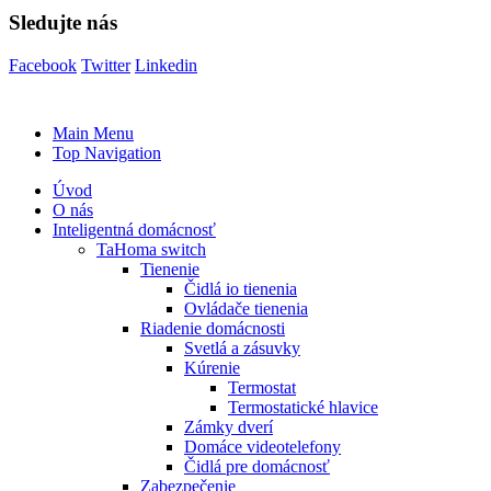
Sledujte nás
Facebook
Twitter
Linkedin
Main Menu
Top Navigation
Úvod
O nás
Inteligentná domácnosť
TaHoma switch
Tienenie
Čidlá io tienenia
Ovládače tienenia
Riadenie domácnosti
Svetlá a zásuvky
Kúrenie
Termostat
Termostatické hlavice
Zámky dverí
Domáce videotelefony
Čidlá pre domácnosť
Zabezpečenie