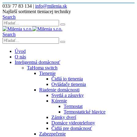
033/ 77 83 134
|
info@milenia.sk
Najširší sortiment tieniacej techniky
Search
Search
Úvod
O nás
Inteligentná domácnosť
TaHoma switch
Tienenie
Čidlá io tienenia
Ovládače tienenia
Riadenie domácnosti
Svetlá a zásuvky
Kúrenie
Termostat
Termostatické hlavice
Zámky dverí
Domáce videotelefony
Čidlá pre domácnosť
Zabezpečenie