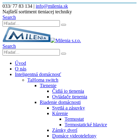
033/ 77 83 134
|
info@milenia.sk
Najširší sortiment tieniacej techniky
Search
Search
Úvod
O nás
Inteligentná domácnosť
TaHoma switch
Tienenie
Čidlá io tienenia
Ovládače tienenia
Riadenie domácnosti
Svetlá a zásuvky
Kúrenie
Termostat
Termostatické hlavice
Zámky dverí
Domáce videotelefony