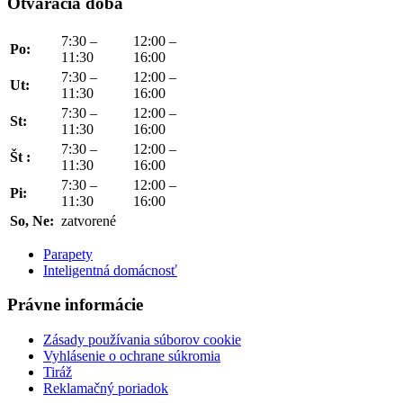
Otváracia doba
7:30 –
12:00 –
Po:
11:30
16:00
7:30 –
12:00 –
Ut:
11:30
16:00
7:30 –
12:00 –
St:
11:30
16:00
7:30 –
12:00 –
Št :
11:30
16:00
7:30 –
12:00 –
Pi:
11:30
16:00
So, Ne:
zatvorené
Parapety
Inteligentná domácnosť
Právne informácie
Zásady používania súborov cookie
Vyhlásenie o ochrane súkromia
Tiráž
Reklamačný poriadok