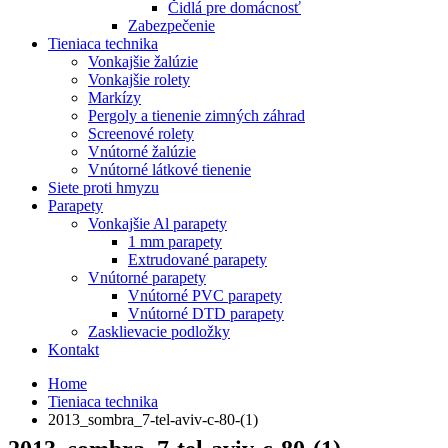
Čidlá pre domácnosť
Zabezpečenie
Tieniaca technika
Vonkajšie žalúzie
Vonkajšie rolety
Markízy
Pergoly a tienenie zimných záhrad
Screenové rolety
Vnútorné žalúzie
Vnútorné látkové tienenie
Siete proti hmyzu
Parapety
Vonkajšie Al parapety
1 mm parapety
Extrudované parapety
Vnútorné parapety
Vnútorné PVC parapety
Vnútorné DTD parapety
Zasklievacie podložky
Kontakt
Home
Tieniaca technika
2013_sombra_7-tel-aviv-c-80-(1)