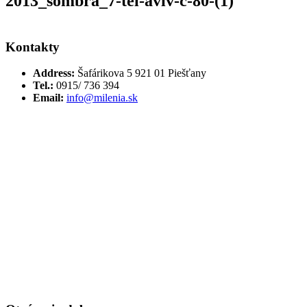
2013_sombra_7-tel-aviv-c-80-(1)
Kontakty
Address:
Šafárikova 5 921 01 Piešťany
Tel.:
0915/ 736 394
Email:
info@milenia.sk