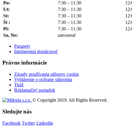
Po:
7:30 – 11:30
12:
Ut:
7:30 – 11:30
12:
St:
7:30 – 11:30
12:
Št :
7:30 – 11:30
12:
Pi:
7:30 – 11:30
12:
So, Ne:
zatvorené
Parapety
Inteligentná domácnosť
Právne informácie
Zásady používania súborov cookie
Vyhlásenie o ochrane súkromia
Tiráž
Reklamačný poriadok
© Copyright 2019. All Rights Reserved.
Sledujte nás
Facebook
Twitter
Linkedin