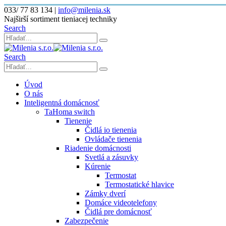
033/ 77 83 134
|
info@milenia.sk
Najširší sortiment tieniacej techniky
Search
Search
Úvod
O nás
Inteligentná domácnosť
TaHoma switch
Tienenie
Čidlá io tienenia
Ovládače tienenia
Riadenie domácnosti
Svetlá a zásuvky
Kúrenie
Termostat
Termostatické hlavice
Zámky dverí
Domáce videotelefony
Čidlá pre domácnosť
Zabezpečenie