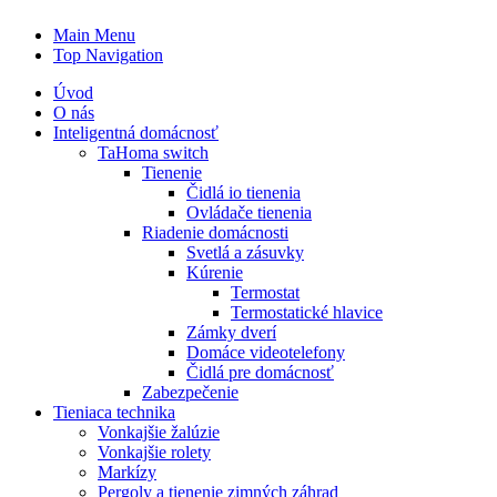
Main Menu
Top Navigation
Úvod
O nás
Inteligentná domácnosť
TaHoma switch
Tienenie
Čidlá io tienenia
Ovládače tienenia
Riadenie domácnosti
Svetlá a zásuvky
Kúrenie
Termostat
Termostatické hlavice
Zámky dverí
Domáce videotelefony
Čidlá pre domácnosť
Zabezpečenie
Tieniaca technika
Vonkajšie žalúzie
Vonkajšie rolety
Markízy
Pergoly a tienenie zimných záhrad