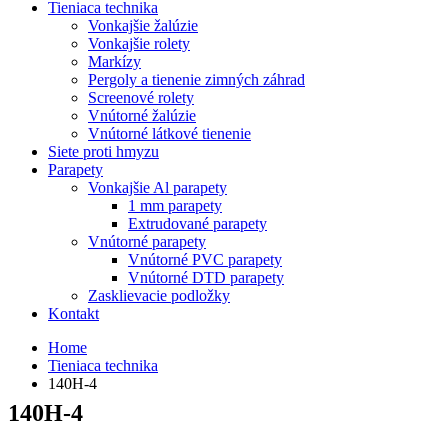
Tieniaca technika
Vonkajšie žalúzie
Vonkajšie rolety
Markízy
Pergoly a tienenie zimných záhrad
Screenové rolety
Vnútorné žalúzie
Vnútorné látkové tienenie
Siete proti hmyzu
Parapety
Vonkajšie Al parapety
1 mm parapety
Extrudované parapety
Vnútorné parapety
Vnútorné PVC parapety
Vnútorné DTD parapety
Zasklievacie podložky
Kontakt
Home
Tieniaca technika
140H-4
140H-4