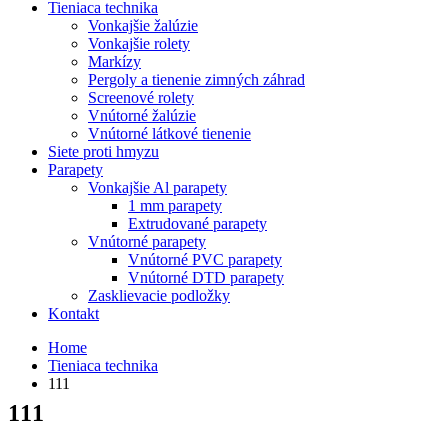
Tieniaca technika
Vonkajšie žalúzie
Vonkajšie rolety
Markízy
Pergoly a tienenie zimných záhrad
Screenové rolety
Vnútorné žalúzie
Vnútorné látkové tienenie
Siete proti hmyzu
Parapety
Vonkajšie Al parapety
1 mm parapety
Extrudované parapety
Vnútorné parapety
Vnútorné PVC parapety
Vnútorné DTD parapety
Zasklievacie podložky
Kontakt
Home
Tieniaca technika
111
111