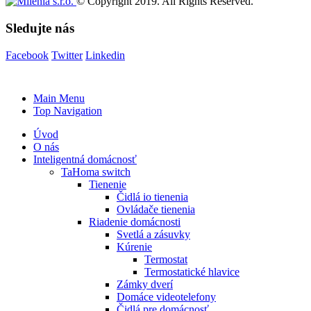
© Copyright 2019. All Rights Reserved.
Sledujte nás
Facebook
Twitter
Linkedin
Main Menu
Top Navigation
Úvod
O nás
Inteligentná domácnosť
TaHoma switch
Tienenie
Čidlá io tienenia
Ovládače tienenia
Riadenie domácnosti
Svetlá a zásuvky
Kúrenie
Termostat
Termostatické hlavice
Zámky dverí
Domáce videotelefony
Čidlá pre domácnosť