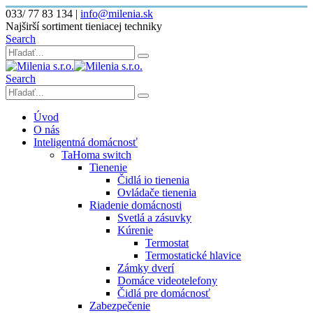
033/ 77 83 134
|
info@milenia.sk
Najširší sortiment tieniacej techniky
Search
Search
Úvod
O nás
Inteligentná domácnosť
TaHoma switch
Tienenie
Čidlá io tienenia
Ovládače tienenia
Riadenie domácnosti
Svetlá a zásuvky
Kúrenie
Termostat
Termostatické hlavice
Zámky dverí
Domáce videotelefony
Čidlá pre domácnosť
Zabezpečenie