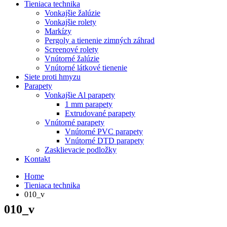
Tieniaca technika
Vonkajšie žalúzie
Vonkajšie rolety
Markízy
Pergoly a tienenie zimných záhrad
Screenové rolety
Vnútorné žalúzie
Vnútorné látkové tienenie
Siete proti hmyzu
Parapety
Vonkajšie Al parapety
1 mm parapety
Extrudované parapety
Vnútorné parapety
Vnútorné PVC parapety
Vnútorné DTD parapety
Zasklievacie podložky
Kontakt
Home
Tieniaca technika
010_v
010_v