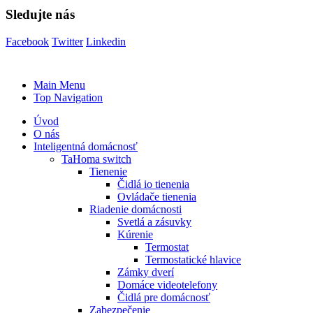
Sledujte nás
Facebook
Twitter
Linkedin
Main Menu
Top Navigation
Úvod
O nás
Inteligentná domácnosť
TaHoma switch
Tienenie
Čidlá io tienenia
Ovládače tienenia
Riadenie domácnosti
Svetlá a zásuvky
Kúrenie
Termostat
Termostatické hlavice
Zámky dverí
Domáce videotelefony
Čidlá pre domácnosť
Zabezpečenie