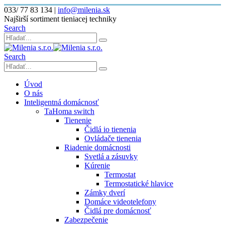
033/ 77 83 134
|
info@milenia.sk
Najširší sortiment tieniacej techniky
Search
Search
Úvod
O nás
Inteligentná domácnosť
TaHoma switch
Tienenie
Čidlá io tienenia
Ovládače tienenia
Riadenie domácnosti
Svetlá a zásuvky
Kúrenie
Termostat
Termostatické hlavice
Zámky dverí
Domáce videotelefony
Čidlá pre domácnosť
Zabezpečenie