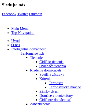
Sledujte nás
Facebook
Twitter
Linkedin
Main Menu
Top Navigation
Úvod
O nás
Inteligentná domácnosť
TaHoma switch
Tienenie
Čidlá io tienenia
Ovládače tienenia
Riadenie domácnosti
Svetlá a zásuvky
Kúrenie
Termostat
Termostatické hlavice
Zámky dverí
Domáce videotelefony
Čidlá pre domácnosť
Zabezpečenie