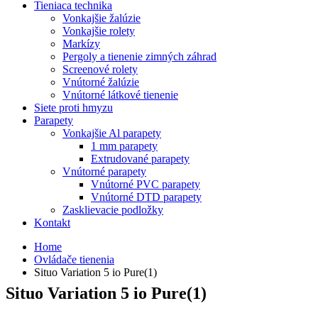
Tieniaca technika
Vonkajšie žalúzie
Vonkajšie rolety
Markízy
Pergoly a tienenie zimných záhrad
Screenové rolety
Vnútorné žalúzie
Vnútorné látkové tienenie
Siete proti hmyzu
Parapety
Vonkajšie Al parapety
1 mm parapety
Extrudované parapety
Vnútorné parapety
Vnútorné PVC parapety
Vnútorné DTD parapety
Zasklievacie podložky
Kontakt
Home
Ovládače tienenia
Situo Variation 5 io Pure(1)
Situo Variation 5 io Pure(1)